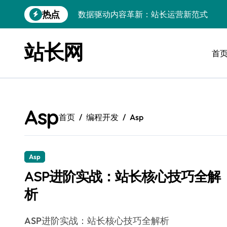
跳
热点
数据驱动内容革新：站长运营新范式
转
到
iOS开发：Linux数据库环境搭建指南
内
站长网
容
首
数据驱动传媒革新：技术视角下的资讯新
Go开发实战：Linux数据库配置与优化
数据驱动传媒革新：站长五大核心策略
Asp
Linux高效搭建与稳定运行数据库全攻略
首页
编程开发
Asp
数据驱动内容增长：站长运营新策略
Linux高效部署数据库速建指南
Asp
ASP进阶实战：站长核心技巧全解
数据驱动交互优化，赋能站长高效运营
析
数据驱动下的传媒架构优化与资源高效运
ASP进阶实战：站长核心技巧全解析