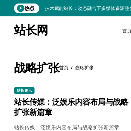
跳
热点
技术赋能站长：动态融合下多媒体资源整
转
到
边缘AI赋能：站长大数据动态跨界融合与
内
站长网
容
首
CSS动效邂逅服务器科技：站长资源跨界
数据驱动下的传媒架构优化与资源高效运
数据驱动内容革新：站长运营新范式
战略扩张
iOS开发：Linux数据库环境搭建指南
首页
战略扩张
数据驱动传媒革新：技术视角下的资讯新
Go开发实战：Linux数据库配置与优化
站长资讯
站长传媒：泛娱乐内容布局与战略
数据驱动传媒革新：站长五大核心策略
扩张新篇章
技术赋能科技融合：站长资源动态跨界优
站长传媒：泛娱乐内容布局与战略扩张新篇章