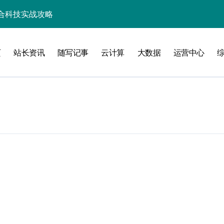
合科技实战攻略
资源整合新范式
页
站长资讯
随写记事
云计算
大数据
运营中心
整合新范式
维
洞察
化配置新探