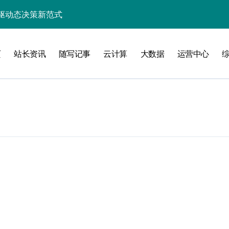
驱动态决策新范式
效能指数级跃升
页
站长资讯
随写记事
云计算
大数据
运营中心
能优化策略探析
架构革新实践
的价值挖掘架构
赋能高效处理新范式
引擎智能构建之道
应用效能跃升探索
业新未来
效能革命性跃迁