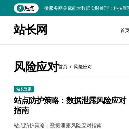
跳
热点
微服务网关赋能大数据实时处理：科技智
转
到
数据科技驱动：构建实时引擎，赋能前端
内
站长网
容
首
PHP视角：大数据架构下实时处理引擎性
前端领航：实时数据引擎驱动下的大数据
技术赋能：企业级动态数据实时处理引擎
风险应对
以实时引擎为桨，破数据洪流之浪：科技
首页
风险应对
系统管理视角：大数据驱动的实时流处理
开源赋能：大数据实时引擎构建与多媒体
站长资讯
站点防护策略：数据泄露风险应对
实时数据科技赋能，高效处理引擎驱动创
指南
技术赋能：大数据实时处理驱动科技行业
站点防护策略：数据泄露风险应对指南