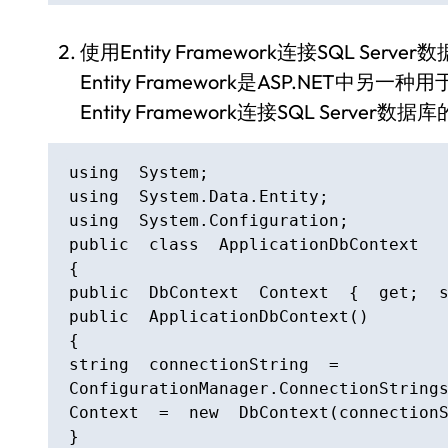
使用Entity Framework连接SQL Server
Entity Framework是ASP.NE
Entity Framework连接SQL Server数
using  System;

using  System.Data.Entity;

using  System.Configuration;

public  class  ApplicationDbContext

{

public  DbContext  Context  {  get;  s
public  ApplicationDbContext()

{

string  connectionString  =  
ConfigurationManager.ConnectionStrings
Context  =  new  DbContext(connectionS
}
