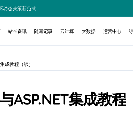
驱动态决策新范式
效能指数级跃升
页
站长资讯
随写记事
云计算
大数据
运营中心
能优化策略探析
架构革新实践
的价值挖掘架构
NET集成教程（续）
赋能高效处理新范式
引擎智能构建之道
应用效能跃升探索
库与ASP.NET集成教程
业新未来
效能革命性跃迁