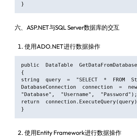
}
六、ASP.NET与SQL Server数据库的交互
使用ADO.NET进行数据操作
public  DataTable  GetDataFromDatabase
{

string  query  =  "SELECT  *  FROM  St
DatabaseConnection  connection  =  new 
"Database",  "Username",  "Password");
return  connection.ExecuteQuery(query)
}
使用Entity Framework进行数据操作