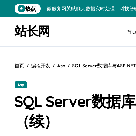
跳
热点
微服务网关赋能大数据实时处理：科技智
转
到
数据科技驱动：构建实时引擎，赋能前端
内
站长网
容
首
PHP视角：大数据架构下实时处理引擎性
前端领航：实时数据引擎驱动下的大数据
技术赋能：企业级动态数据实时处理引擎
首页
编程开发
Asp
SQL Server数据库与ASP.
以实时引擎为桨，破数据洪流之浪：科技
系统管理视角：大数据驱动的实时流处理
Asp
开源赋能：大数据实时引擎构建与多媒体
SQL Server数据
实时数据科技赋能，高效处理引擎驱动创
（续）
技术赋能：大数据实时处理驱动科技行业