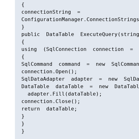
{

connectionString  =  
ConfigurationManager.ConnectionStrings
}

public  DataTable  ExecuteQuery(string
{

using  (SqlConnection  connection  =  
{

SqlCommand  command  =  new  SqlComman
connection.Open();

SqlDataAdapter  adapter  =  new  SqlDa
DataTable  dataTable  =  new  DataTabl
  adapter.Fill(dataTable);

connection.Close();

return  dataTable;

}

}

}