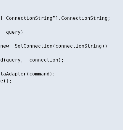
["ConnectionString"].ConnectionString;

  query)

new  SqlConnection(connectionString))

d(query,  connection);

taAdapter(command);

e();
