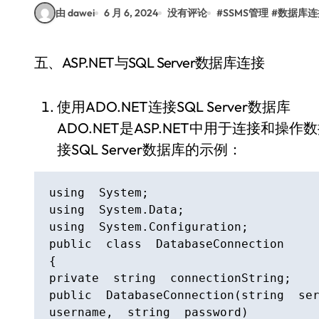
由 dawei
6 月 6, 2024
没有评论
#
SSMS管理
#
数据库连
五、ASP.NET与SQL Server数据库连接
使用ADO.NET连接SQL Server数据库
ADO.NET是ASP.NET中用于连接和操
接SQL Server数据库的示例：
using  System;

using  System.Data;

using  System.Configuration;

public  class  DatabaseConnection

{

private  string  connectionString;

public  DatabaseConnection(string  ser
username,  string  password)
