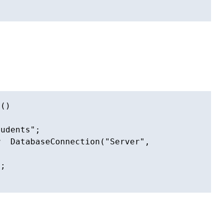
()

udents";

 DatabaseConnection("Server",  


;
