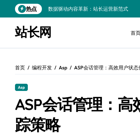
跳
热点
数据驱动内容革新：站长运营新范式
转
到
iOS开发：Linux数据库环境搭建指南
内
站长网
容
首
数据驱动传媒革新：技术视角下的资讯新
Go开发实战：Linux数据库配置与优化
数据驱动传媒革新：站长五大核心策略
首页
编程开发
Asp
ASP会话管理：高效用户状
Linux高效搭建与稳定运行数据库全攻略
数据驱动内容增长：站长运营新策略
Asp
Linux高效部署数据库速建指南
ASP会话管理：
数据驱动交互优化，赋能站长高效运营
踪策略
数据驱动下的传媒架构优化与资源高效运