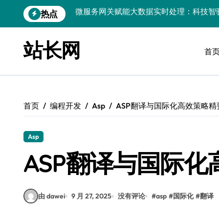
跳
热点
数据科技驱动：构建实时引擎，赋能前端
转
到
PHP视角：大数据架构下实时处理引擎性
内
站长网
容
首
前端领航：实时数据引擎驱动下的大数据
技术赋能：企业级动态数据实时处理引擎
以实时引擎为桨，破数据洪流之浪：科技
首页
编程开发
Asp
ASP翻译与国际化高效策略精
系统管理视角：大数据驱动的实时流处理
开源赋能：大数据实时引擎构建与多媒体
Asp
实时数据科技赋能，高效处理引擎驱动创
ASP翻译与国际化
技术赋能：大数据实时处理驱动科技行业
由 dawei
9 月 27, 2025
没有评论
#
asp
#
国际化
#
翻译