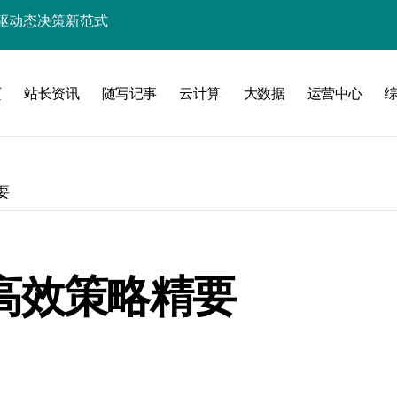
效能指数级跃升
能优化策略探析
页
站长资讯
随写记事
云计算
大数据
运营中心
架构革新实践
的价值挖掘架构
赋能高效处理新范式
要
引擎智能构建之道
应用效能跃升探索
业新未来
高效策略精要
效能革命性跃迁