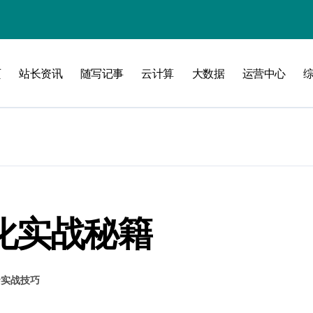
洞察
页
站长资讯
随写记事
云计算
大数据
运营中心
化实战秘籍
维
#
实战技巧