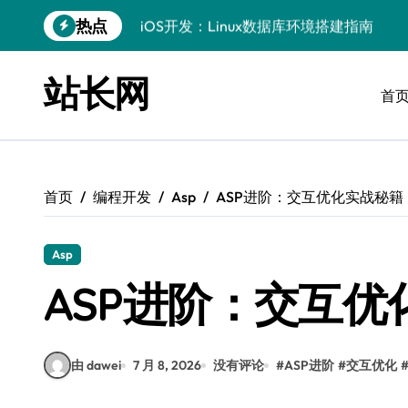
跳
热点
iOS开发：Linux数据库环境搭建指南
转
到
数据驱动传媒革新：技术视角下的资讯新
内
站长网
容
首
Go开发实战：Linux数据库配置与优化
数据驱动传媒革新：站长五大核心策略
Linux高效搭建与稳定运行数据库全攻略
首页
编程开发
Asp
ASP进阶：交互优化实战秘籍
数据驱动内容增长：站长运营新策略
Linux高效部署数据库速建指南
Asp
数据驱动交互优化，赋能站长高效运营
ASP进阶：交互优
数据驱动下的传媒架构优化与资源高效运
由 dawei
7 月 8, 2026
没有评论
#
ASP进阶
#
交互优化