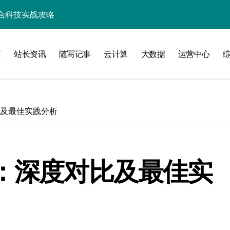
资源整合新范式
整合新范式
页
站长资讯
随写记事
云计算
大数据
运营中心
维
比及最佳实践分析
洞察
口：深度对比及最佳实
化配置新探