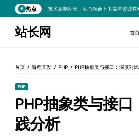
跳
热点
边缘AI赋能：站长大数据动态跨界融合与
转
到
CSS动效邂逅服务器科技：站长资源跨界
内
站长网
容
首
数据驱动下的传媒架构优化与资源高效运
数据驱动内容革新：站长运营新范式
iOS开发：Linux数据库环境搭建指南
首页
编程开发
PHP
PHP抽象类与接口：深度对
数据驱动传媒革新：技术视角下的资讯新
Go开发实战：Linux数据库配置与优化
PHP
数据驱动传媒革新：站长五大核心策略
PHP抽象类与接
技术赋能科技融合：站长资源动态跨界优
践分析