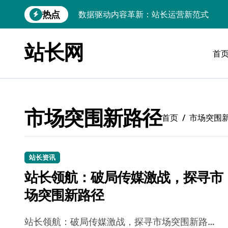
跳
数据驱动内容革新：站长运营新范式
热点
转
iOS开发：Linux数据库环境搭建指南
到
内
站长网
数据驱动传媒革新：技术视角下的资讯新
容
首
Go开发实战：Linux数据库配置与优化
数据驱动传媒革新：站长五大核心策略
Linux高效搭建与稳定运行数据库全攻略
市场突围新路径
首页
市场突围
数据驱动内容增长：站长运营新策略
Linux高效部署数据库速建指南
站长资讯
数据驱动交互优化，赋能站长高效运营
站长领航：破局传媒激战，探寻市
数据驱动下的传媒架构优化与资源高效运
场突围新路径
站长领航：破局传媒激战，探寻市场突围新路…