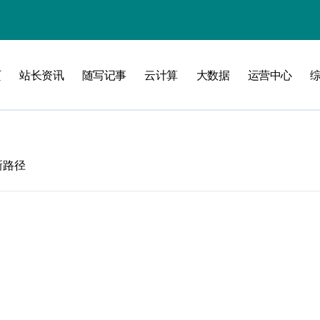
洞察
页
站长资讯
随写记事
云计算
大数据
运营中心
新路径
维