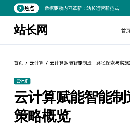
跳
热点
数据驱动内容革新：站长运营新范式
转
到
iOS开发：Linux数据库环境搭建指南
内
站长网
容
首
数据驱动传媒革新：技术视角下的资讯新
Go开发实战：Linux数据库配置与优化
数据驱动传媒革新：站长五大核心策略
首页
云计算
云计算赋能智能制造：路径探索与实施
Linux高效搭建与稳定运行数据库全攻略
数据驱动内容增长：站长运营新策略
云计算
Linux高效部署数据库速建指南
云计算赋能智能制
数据驱动交互优化，赋能站长高效运营
策略概览
数据驱动下的传媒架构优化与资源高效运