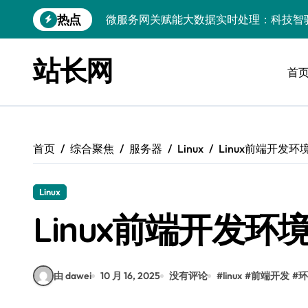
跳
热点
数据科技驱动：构建实时引擎，赋能前端
转
到
PHP视角：大数据架构下实时处理引擎性
内
站长网
容
首
前端领航：实时数据引擎驱动下的大数据
技术赋能：企业级动态数据实时处理引擎
以实时引擎为桨，破数据洪流之浪：科技
首页
综合聚焦
服务器
Linux
Linux前端开发
系统管理视角：大数据驱动的实时流处理
开源赋能：大数据实时引擎构建与多媒体
Linux
实时数据科技赋能，高效处理引擎驱动创
Linux前端开发
技术赋能：大数据实时处理驱动科技行业
由 dawei
10 月 16, 2025
没有评论
#
linux
#
前端开发
#
环