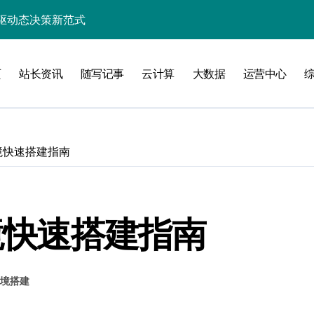
效能指数级跃升
能优化策略探析
页
站长资讯
随写记事
云计算
大数据
运营中心
架构革新实践
的价值挖掘架构
赋能高效处理新范式
环境快速搭建指南
引擎智能构建之道
应用效能跃升探索
业新未来
环境快速搭建指南
效能革命性跃迁
境搭建