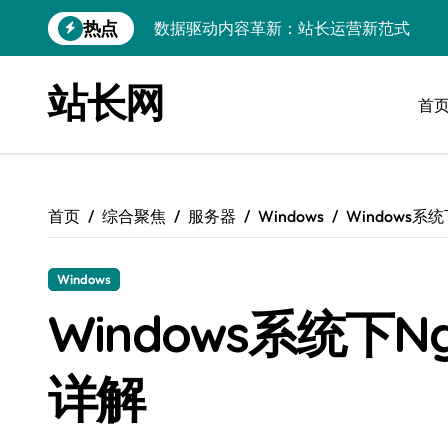
跳
热点
数据驱动内容革新：站长运营新范式
转
到
iOS开发：Linux数据库环境搭建指南
内
站长网
容
首
数据驱动传媒革新：技术视角下的资讯新
Go开发实战：Linux数据库配置与优化
数据驱动传媒革新：站长五大核心策略
首页
综合聚焦
服务器
Windows
Windows系
Linux高效搭建与稳定运行数据库全攻略
数据驱动内容增长：站长运营新策略
Windows
Linux高效部署数据库速建指南
Windows系统下
数据驱动交互优化，赋能站长高效运营
详解
数据驱动下的传媒架构优化与资源高效运