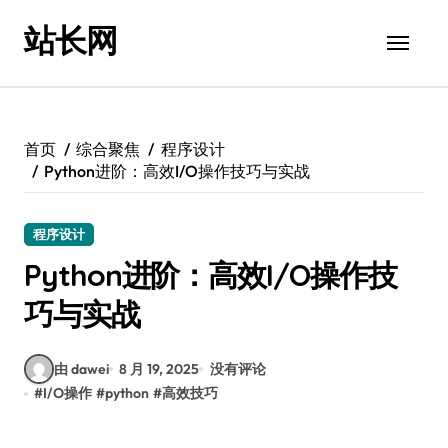
跳
站长网
转
到
内
容
首页
综合聚焦
程序设计
Python进阶：高效I/O操作技巧与实战
程序设计
Python进阶：高效I/O操作技
巧与实战
由 dawei
8 月 19, 2025
没有评论
#
I/O操作
#
python
#
高效技巧