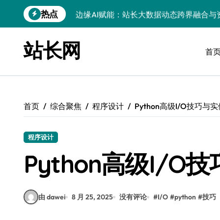
跳
热点
边缘AI赋能：站长大数据动态跨界融合与
转
到
CSS动效邂逅服务器科技：站长资源跨界
内
站长网
容
首
数据驱动下的传媒架构优化与资源高效运
数据驱动内容革新：站长运营新范式
iOS开发：Linux数据库环境搭建指南
首页
综合聚焦
程序设计
Python高级I/O技巧与
数据驱动传媒革新：技术视角下的资讯新
Go开发实战：Linux数据库配置与优化
程序设计
数据驱动传媒革新：站长五大核心策略
Python高级I/
技术赋能科技融合：站长资源动态跨界优
由 dawei
8 月 25, 2025
没有评论
#
I/O
#
python
#
技巧