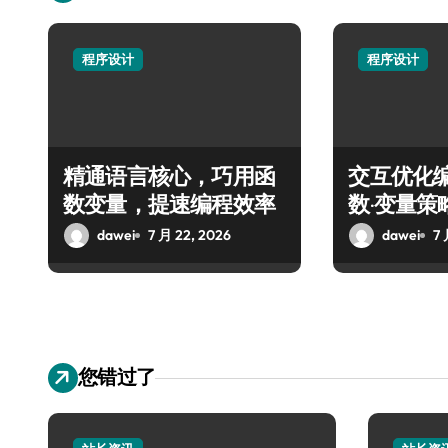
程序设计
程序设计
精通语言核心，巧用函
交互优化编
数变量，提速编程效率
数·变量策
dawei
7 月 22, 2026
dawei
7 
您错过了