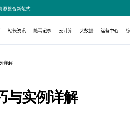
资源整合新范式
整合新范式
页
站长资讯
随写记事
云计算
大数据
运营中心
维
实例详解
洞察
O技巧与实例详解
化配置新探