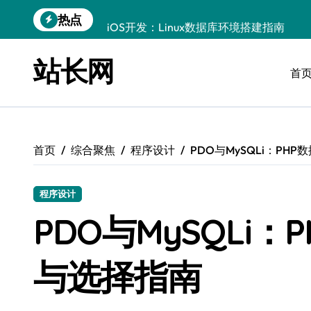
跳
热点
iOS开发：Linux数据库环境搭建指南
转
到
数据驱动传媒革新：技术视角下的资讯新
内
站长网
容
首
Go开发实战：Linux数据库配置与优化
数据驱动传媒革新：站长五大核心策略
Linux高效搭建与稳定运行数据库全攻略
首页
综合聚焦
程序设计
PDO与MySQLi：PH
数据驱动内容增长：站长运营新策略
Linux高效部署数据库速建指南
程序设计
数据驱动交互优化，赋能站长高效运营
PDO与MySQLi
数据驱动下的传媒架构优化与资源高效运
与选择指南