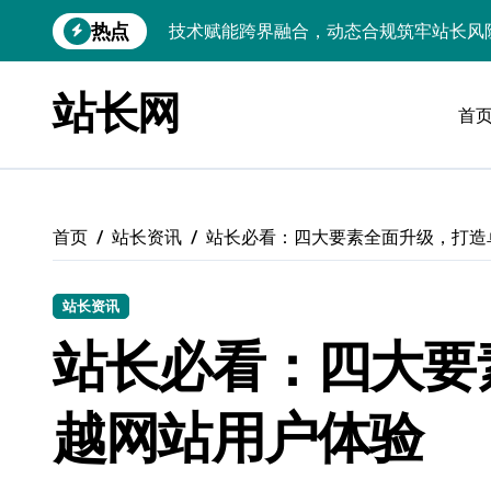
跳
热点
技术赋能跨界融合，动态合规筑牢站长风
转
到
跨界融合新引擎：科技赋能站长，智驭资
内
站长网
容
首
动态架构破界：科技融合赋能，重塑站长
技术赋能小程序动态速递：跨界融合拓新
科技赋能跨界融合：后端资源动态优化配
首页
站长资讯
站长必看：四大要素全面升级，打造
数据视角：计算机视觉融合科技，动态追
零码跨界术：站长资源合规风控的科技融
站长资讯
技术赋能跨界融合，驱动无障碍设计资源
站长必看：四大要
PHP视角：技术赋能跨界融合，资源整合
越网站用户体验
技术赋能跨界融合：站长资源整合筑牢安