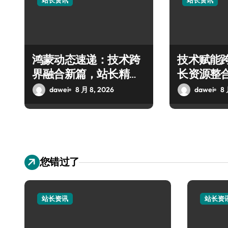
站长资讯
站长资讯
鸿蒙动态速递：技术跨
技术赋能
界融合新篇，站长精选
长资源整
科技资源指南
技新防线
dawei
8 月 8, 2026
dawei
8 
您错过了
站长资讯
站长资