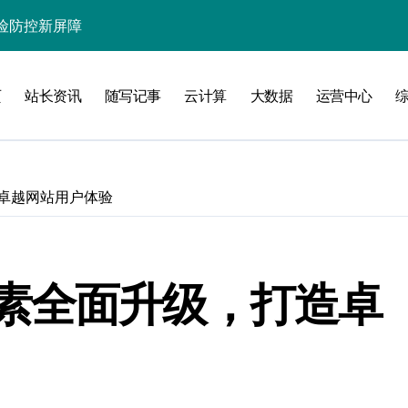
险防控新屏障
源运营新航道
页
站长资讯
随写记事
云计算
大数据
运营中心
生态新引擎
局，智汇资源创未来
置的智能策略
卓越网站用户体验
踪站长精选前沿资源
合新引擎
动态整合新范式
素全面升级，打造卓
引领站长新征程
全科技新防线