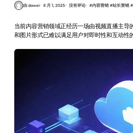
由 dawei
8 月 1, 2025
没有评论
#
内容营销
#
站长营销
#
当前内容营销领域正经历一场由视频直播主导的变革。越来越多的站长开始意识到，传统的文字
和图片形式已难以满足用户对即时性和互动性