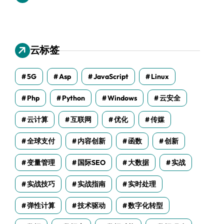
云标签
5G
Asp
JavaScript
Linux
Php
Python
Windows
云安全
云计算
互联网
优化
传媒
全球支付
内容创新
函数
创新
变量管理
国际SEO
大数据
实战
实战技巧
实战指南
实时处理
弹性计算
技术驱动
数字化转型