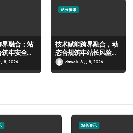
站长资讯
跨界融合：站
技术赋能跨界融合，动
合筑牢安全科
态合规筑牢站长风险防
控新屏障
月 8, 2026
dawei
8 月 8, 2026
讯
站长资讯