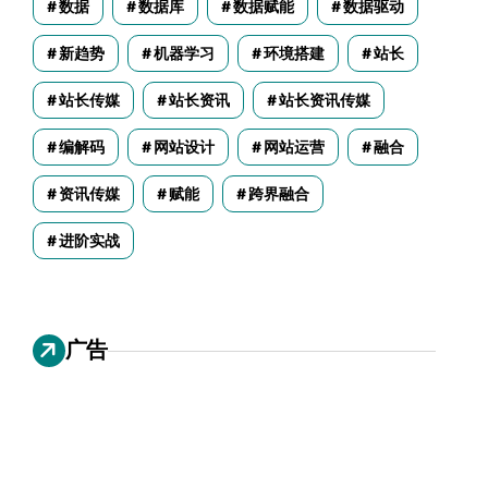
数据
数据库
数据赋能
数据驱动
新趋势
机器学习
环境搭建
站长
站长传媒
站长资讯
站长资讯传媒
编解码
网站设计
网站运营
融合
资讯传媒
赋能
跨界融合
进阶实战
广告