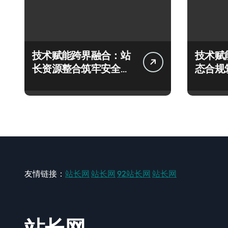
技术赋能跨界融合：站
技术赋
长资源整合筑牢安全科
态合规
技新防线
控新屏
友情链接：
站长网
站长网
92站长网
站长网
站长网