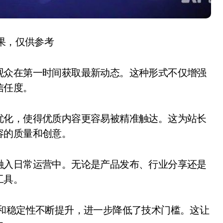
结果，仅供参考
观众在第一时间获取最新动态。这种形式不仅增强
信任度。
优化，使得优质内容更容易被精准触达。这为站长
容的质量和创意。
融入日常运营中。无论是产品发布、行业分享还是
工具。
度和稳定性不断提升，进一步降低了技术门槛。这让