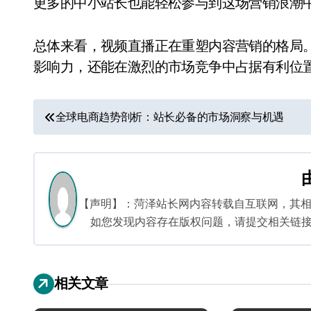
更多的中小站长也能轻松参与到这场营销浪潮
总体来看，视频直播正在重塑内容营销的格局
影响力，还能在激烈的市场竞争中占据有利位
文
全球电商趋势剖析：站长必备的市场洞察与机遇
章
导
航
【声明】：菏泽站长网内容转载自互联网，其
如您发现内容存在版权问题，请提交相关链接至邮箱
相关文章