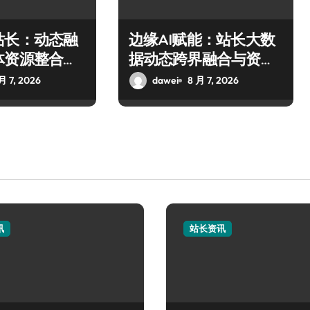
站长：动态融
边缘AI赋能：站长大数
体资源整合科
据动态跨界融合与资源
略
整合新范式
月 7, 2026
dawei
8 月 7, 2026
讯
站长资讯