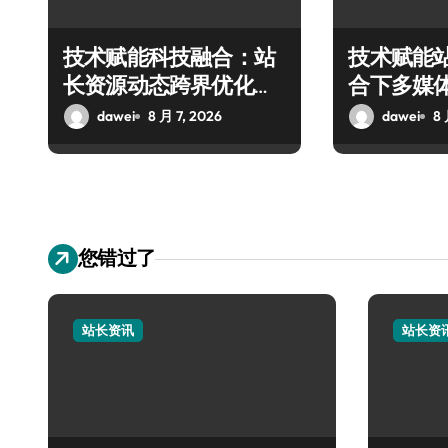
技术赋能科技融合：站
技术赋能
长资源动态跨界优化配
合下多媒
置新探
技实战攻
dawei
8 月 7, 2026
dawei
8 
您错过了
站长资讯
站长资