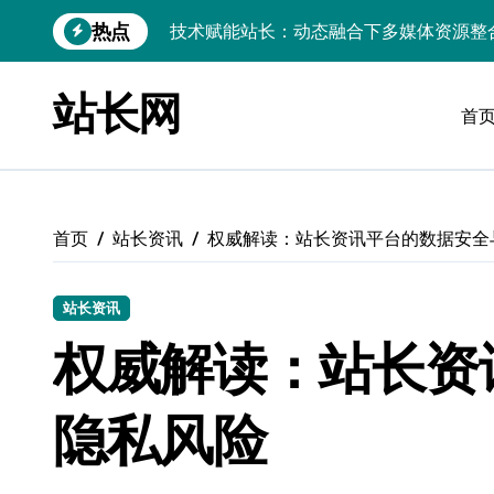
跳
热点
技术赋能站长：动态融合下多媒体资源整
转
到
边缘AI赋能：站长大数据动态跨界融合与
内
站长网
容
首
CSS动效邂逅服务器科技：站长资源跨界
数据驱动下的传媒架构优化与资源高效运
数据驱动内容革新：站长运营新范式
首页
站长资讯
权威解读：站长资讯平台的数据安全
iOS开发：Linux数据库环境搭建指南
数据驱动传媒革新：技术视角下的资讯新
站长资讯
Go开发实战：Linux数据库配置与优化
权威解读：站长资
数据驱动传媒革新：站长五大核心策略
隐私风险
技术赋能科技融合：站长资源动态跨界优