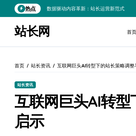
跳
热点
数据驱动内容革新：站长运营新范式
转
到
iOS开发：Linux数据库环境搭建指南
内
站长网
容
首
数据驱动传媒革新：技术视角下的资讯新
Go开发实战：Linux数据库配置与优化
数据驱动传媒革新：站长五大核心策略
首页
站长资讯
互联网巨头AI转型下的站长策略调整
Linux高效搭建与稳定运行数据库全攻略
数据驱动内容增长：站长运营新策略
站长资讯
Linux高效部署数据库速建指南
互联网巨头AI转
数据驱动交互优化，赋能站长高效运营
启示
数据驱动下的传媒架构优化与资源高效运