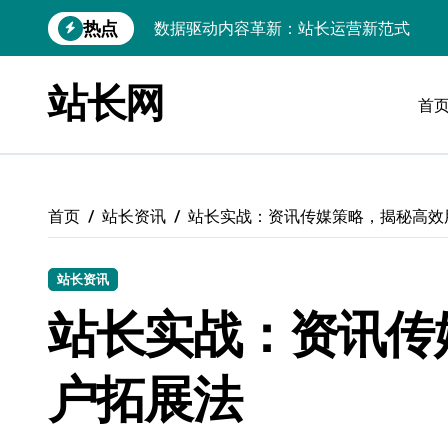
跳
热点
数据驱动内容革新：站长运营新范式
转
到
iOS开发：Linux数据库环境搭建指南
内
站长网
容
首
数据驱动传媒革新：技术视角下的资讯新
Go开发实战：Linux数据库配置与优化
数据驱动传媒革新：站长五大核心策略
首页
站长资讯
站长实战：资讯传媒策略，揭秘高效
Linux高效搭建与稳定运行数据库全攻略
数据驱动内容增长：站长运营新策略
站长资讯
Linux高效部署数据库速建指南
站长实战：资讯传
数据驱动交互优化，赋能站长高效运营
户拓展法
数据驱动下的传媒架构优化与资源高效运