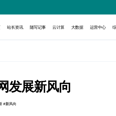
洞察
页
站长资讯
随写记事
云计算
大数据
运营中心
网发展新风向
维
新
#
新风向