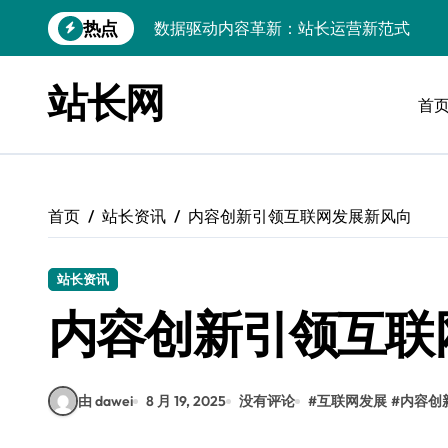
跳
热点
iOS开发：Linux数据库环境搭建指南
转
到
数据驱动传媒革新：技术视角下的资讯新
内
站长网
容
首
Go开发实战：Linux数据库配置与优化
数据驱动传媒革新：站长五大核心策略
Linux高效搭建与稳定运行数据库全攻略
首页
站长资讯
内容创新引领互联网发展新风向
数据驱动内容增长：站长运营新策略
Linux高效部署数据库速建指南
站长资讯
数据驱动交互优化，赋能站长高效运营
内容创新引领互联
数据驱动下的传媒架构优化与资源高效运
由 dawei
8 月 19, 2025
没有评论
#
互联网发展
#
内容创