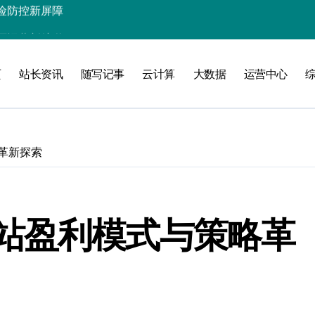
源运营新航道
生态新引擎
页
站长资讯
随写记事
云计算
大数据
运营中心
局，智汇资源创未来
置的智能策略
踪站长精选前沿资源
革新探索
合新引擎
动态整合新范式
引领站长新征程
站盈利模式与策略革
全科技新防线