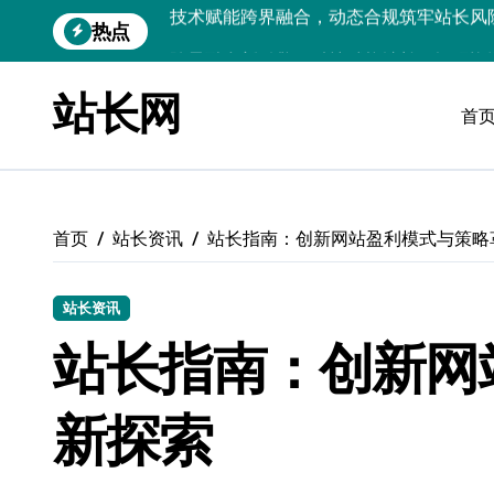
跳
热点
跨界融合新引擎：科技赋能站长，智驭资
转
到
动态架构破界：科技融合赋能，重塑站长
内
站长网
容
首
技术赋能小程序动态速递：跨界融合拓新
科技赋能跨界融合：后端资源动态优化配
数据视角：计算机视觉融合科技，动态追
首页
站长资讯
站长指南：创新网站盈利模式与策略
零码跨界术：站长资源合规风控的科技融
技术赋能跨界融合，驱动无障碍设计资源
站长资讯
PHP视角：技术赋能跨界融合，资源整合
站长指南：创新网
技术赋能跨界融合：站长资源整合筑牢安
新探索