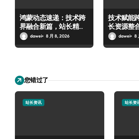
鸿蒙动态速递：技术跨
技术赋能
界融合新篇，站长精选
长资源整
科技资源指南
技新防线
dawei
8 月 8, 2026
dawei
8 
您错过了
站长资讯
站长资