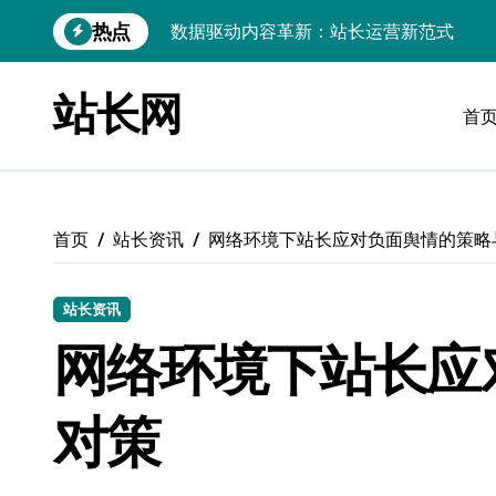
跳
热点
iOS开发：Linux数据库环境搭建指南
转
到
数据驱动传媒革新：技术视角下的资讯新
内
站长网
容
首
Go开发实战：Linux数据库配置与优化
数据驱动传媒革新：站长五大核心策略
Linux高效搭建与稳定运行数据库全攻略
首页
站长资讯
网络环境下站长应对负面舆情的策略
数据驱动内容增长：站长运营新策略
Linux高效部署数据库速建指南
站长资讯
数据驱动交互优化，赋能站长高效运营
网络环境下站长应
数据驱动下的传媒架构优化与资源高效运
对策