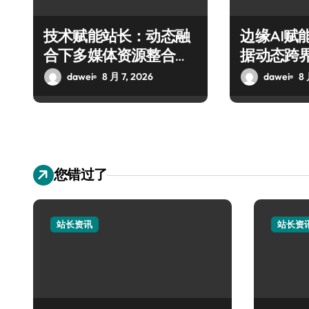
技术赋能站长：动态融
边缘AI赋
合下多媒体资源整合科
据动态跨
技实战攻略
整合新范
dawei
8 月 7, 2026
dawei
8 
您错过了
站长资讯
站长资