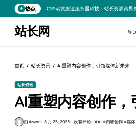
跳
热点
数据驱动下的传媒架构优化与资源高效运
转
到
数据驱动内容革新：站长运营新范式
内
站长网
容
首
iOS开发：Linux数据库环境搭建指南
数据驱动传媒革新：技术视角下的资讯新
Go开发实战：Linux数据库配置与优化
首页
站长资讯
AI重塑内容创作，引领媒体新未来
数据驱动传媒革新：站长五大核心策略
Linux高效搭建与稳定运行数据库全攻略
站长资讯
数据驱动内容增长：站长运营新策略
AI重塑内容创作
边缘AI赋能：站长大数据动态跨界融合与
由 dawei
8 月 25, 2025
没有评论
#
AI
#
内容创作
#
媒体