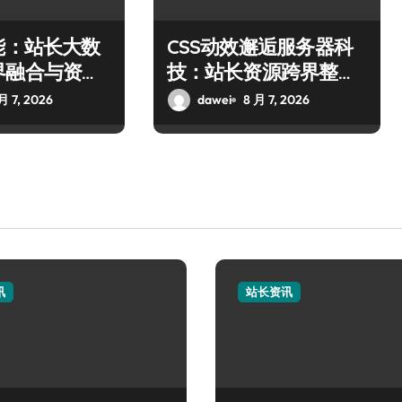
能：站长大数
CSS动效邂逅服务器科
界融合与资源
技：站长资源跨界整合
式
新范式
月 7, 2026
dawei
8 月 7, 2026
讯
站长资讯