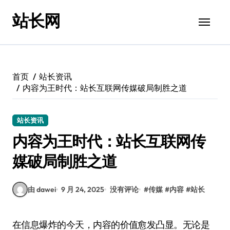
跳
站长网
转
到
内
容
首页
站长资讯
内容为王时代：站长互联网传媒破局制胜之道
站长资讯
内容为王时代：站长互联网传
媒破局制胜之道
由 dawei
9 月 24, 2025
没有评论
#
传媒
#
内容
#
站长
在信息爆炸的今天，内容的价值愈发凸显。无论是