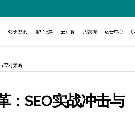
洞察
页
站长资讯
随写记事
云计算
大数据
运营中心
与应对策略
革：SEO实战冲击与
维