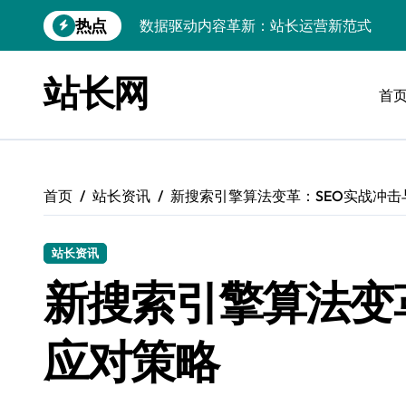
跳
热点
转
iOS开发：Linux数据库环境搭建指南
到
内
数据驱动传媒革新：技术视角下的资讯新
站长网
容
首
Go开发实战：Linux数据库配置与优化
数据驱动传媒革新：站长五大核心策略
Linux高效搭建与稳定运行数据库全攻略
首页
站长资讯
新搜索引擎算法变革：SEO实战冲击
数据驱动内容增长：站长运营新策略
Linux高效部署数据库速建指南
站长资讯
新搜索引擎算法变
数据驱动交互优化，赋能站长高效运营
数据驱动下的传媒架构优化与资源高效运
应对策略