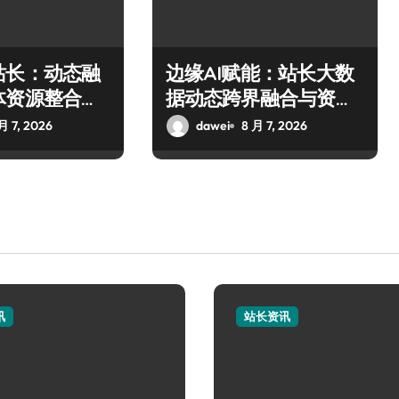
站长：动态融
边缘AI赋能：站长大数
体资源整合科
据动态跨界融合与资源
略
整合新范式
月 7, 2026
dawei
8 月 7, 2026
讯
站长资讯