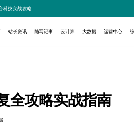
资源整合新范式
整合新范式
页
站长资讯
随写记事
云计算
大数据
运营中心
维
洞察
复全攻略实战指南
化配置新探
据