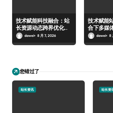
技术赋能科技融合：站
技术赋能
长资源动态跨界优化配
合下多媒
置新探
技实战攻
dawei
8 月 7, 2026
dawei
8 
您错过了
站长资讯
站长资