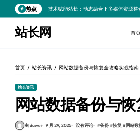
跳
热点
边缘AI赋能：站长大数据动态跨界融合与
转
到
CSS动效邂逅服务器科技：站长资源跨界
内
站长网
容
首
数据驱动下的传媒架构优化与资源高效运
数据驱动内容革新：站长运营新范式
iOS开发：Linux数据库环境搭建指南
首页
站长资讯
网站数据备份与恢复全攻略实战指南
数据驱动传媒革新：技术视角下的资讯新
Go开发实战：Linux数据库配置与优化
站长资讯
数据驱动传媒革新：站长五大核心策略
网站数据备份与恢
技术赋能科技融合：站长资源动态跨界优
由 dawei
9 月 29, 2025
没有评论
#
备份
#
恢复
#
网站数