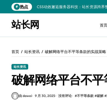
CSS动效邂逅服务器科技：站长资源跨界
跳
热点
转
数据驱动下的传媒架构优化与资源高效运
到
内
数据驱动内容革新：站长运营新范式
站长网
容
首
iOS开发：Linux数据库环境搭建指南
数据驱动传媒革新：技术视角下的资讯新
Go开发实战：Linux数据库配置与优化
首页
站长资讯
破解网络平台不平等条款的实战策略
数据驱动传媒革新：站长五大核心策略
站长资讯
Linux高效搭建与稳定运行数据库全攻略
破解网络平台不平
数据驱动内容增长：站长运营新策略
边缘AI赋能：站长大数据动态跨界融合与
由 dawei
9 月 30, 2025
没有评论
#
不平等条款
#
破解
#