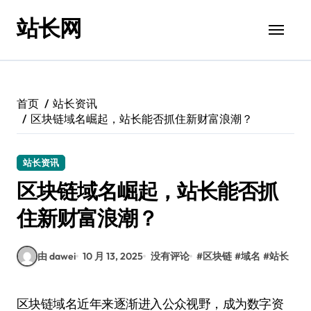
跳
站长网
转
到
内
容
首页
站长资讯
区块链域名崛起，站长能否抓住新财富浪潮？
站长资讯
区块链域名崛起，站长能否抓
住新财富浪潮？
由 dawei
10 月 13, 2025
没有评论
#
区块链
#
域名
#
站长
区块链域名近年来逐渐进入公众视野，成为数字资