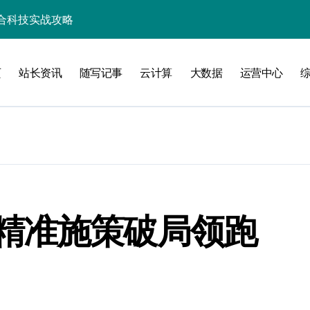
资源整合新范式
整合新范式
页
站长资讯
随写记事
云计算
大数据
运营中心
维
洞察
精准施策破局领跑
化配置新探