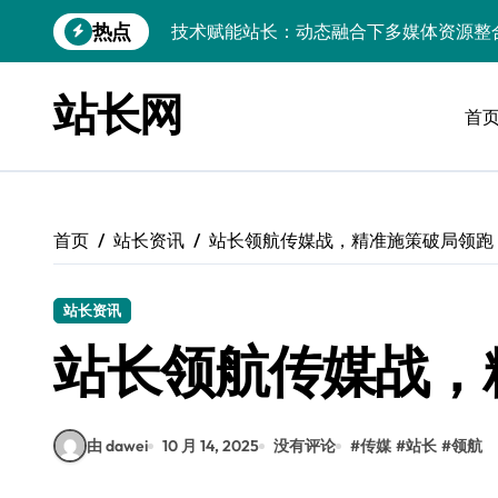
跳
热点
转
边缘AI赋能：站长大数据动态跨界融合与
到
CSS动效邂逅服务器科技：站长资源跨界
内
站长网
容
首
数据驱动下的传媒架构优化与资源高效运
数据驱动内容革新：站长运营新范式
iOS开发：Linux数据库环境搭建指南
首页
站长资讯
站长领航传媒战，精准施策破局领跑
数据驱动传媒革新：技术视角下的资讯新
Go开发实战：Linux数据库配置与优化
站长资讯
站长领航传媒战，
数据驱动传媒革新：站长五大核心策略
技术赋能科技融合：站长资源动态跨界优
由 dawei
10 月 14, 2025
没有评论
#
传媒
#
站长
#
领航