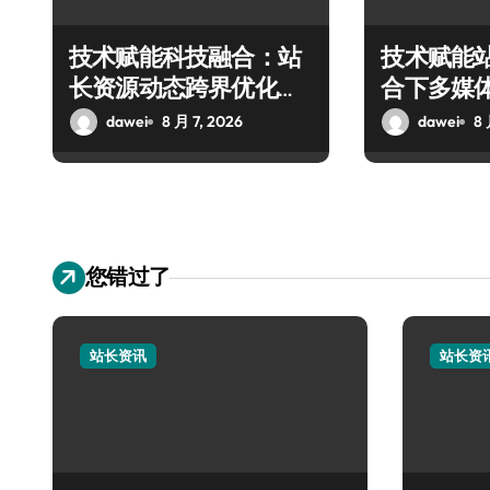
技术赋能科技融合：站
技术赋能
长资源动态跨界优化配
合下多媒
置新探
技实战攻
dawei
8 月 7, 2026
dawei
8 
您错过了
站长资讯
站长资