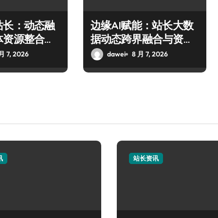
站长：动态融
边缘AI赋能：站长大数
体资源整合科
据动态跨界融合与资源
略
整合新范式
月 7, 2026
dawei
8 月 7, 2026
讯
站长资讯