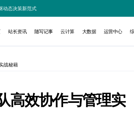
效能指数级跃升
能优化策略探析
页
站长资讯
随写记事
云计算
大数据
运营中心
架构革新实践
的价值挖掘架构
赋能高效处理新范式
实战秘籍
引擎智能构建之道
应用效能跃升探索
业新未来
队高效协作与管理实
效能革命性跃迁