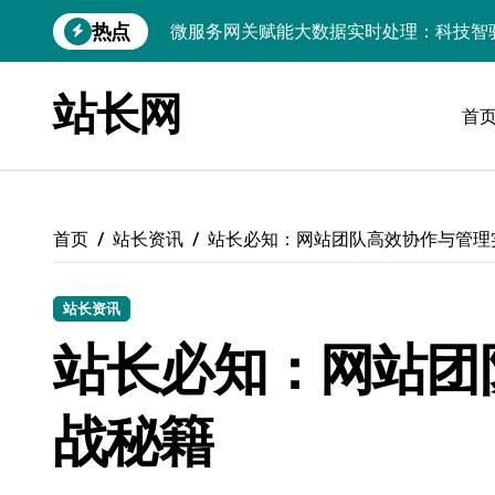
跳
热点
数据科技驱动：构建实时引擎，赋能前端
转
到
PHP视角：大数据架构下实时处理引擎性
内
站长网
容
首
前端领航：实时数据引擎驱动下的大数据
技术赋能：企业级动态数据实时处理引擎
以实时引擎为桨，破数据洪流之浪：科技
首页
站长资讯
站长必知：网站团队高效协作与管理
系统管理视角：大数据驱动的实时流处理
开源赋能：大数据实时引擎构建与多媒体
站长资讯
实时数据科技赋能，高效处理引擎驱动创
站长必知：网站团
技术赋能：大数据实时处理驱动科技行业
战秘籍