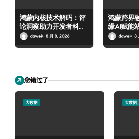
鸿蒙内核技术解码：评
鸿蒙跨界
论洞察助力开发者科技
缘AI赋能
提炼力跃升
态
dawei
8 月 8, 2026
dawei
8 
您错过了
大数据
大数据