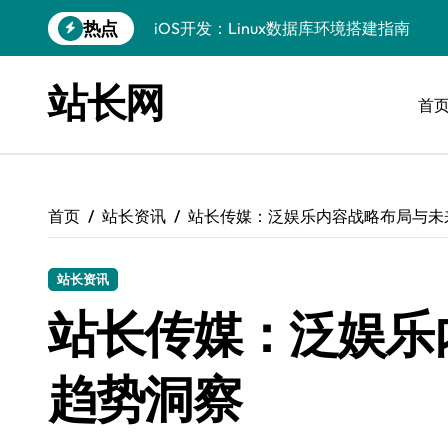
跳
热点
iOS开发：Linux数据库环境搭建指南
转
到
数据驱动传媒革新：技术视角下的资讯新
内
站长网
容
首
Go开发实战：Linux数据库配置与优化
数据驱动传媒革新：站长五大核心策略
Linux高效搭建与稳定运行数据库全攻略
首页
站长资讯
站长传媒：泛娱乐内容战略布局与未
数据驱动内容增长：站长运营新策略
Linux高效部署数据库速建指南
站长资讯
数据驱动交互优化，赋能站长高效运营
站长传媒：泛娱乐
数据驱动下的传媒架构优化与资源高效运
趋势洞察